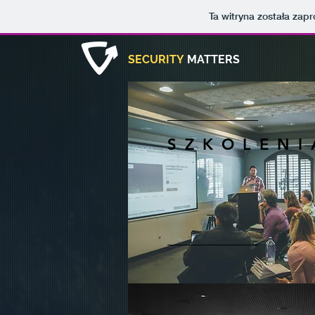
Ta witryna została za
SECURITY
MATTERS
SZKOLENI