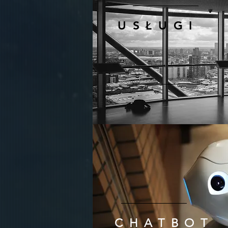
USŁUGI
CHATBOT