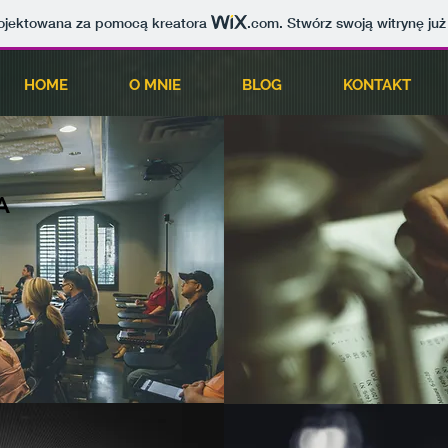
projektowana za pomocą kreatora
.com
. Stwórz swoją witrynę już
HOME
O MNIE
BLOG
KONTAKT
A